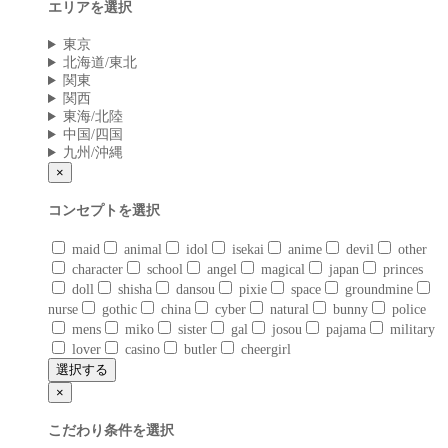
エリアを選択
東京
北海道/東北
関東
関西
東海/北陸
中国/四国
九州/沖縄
×
コンセプトを選択
maid
animal
idol
isekai
anime
devil
other
character
school
angel
magical
japan
princes
doll
shisha
dansou
pixie
space
groundmine
nurse
gothic
china
cyber
natural
bunny
police
mens
miko
sister
gal
josou
pajama
military
lover
casino
butler
cheergirl
選択する
×
こだわり条件を選択