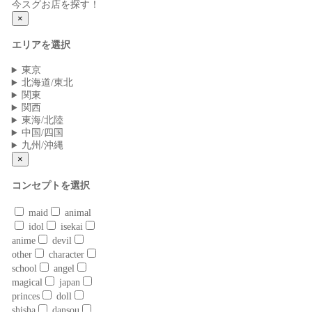
今スグお店を探す！
×
エリアを選択
東京
北海道/東北
関東
関西
東海/北陸
中国/四国
九州/沖縄
×
コンセプトを選択
maid
animal
idol
isekai
anime
devil
other
character
school
angel
magical
japan
princes
doll
shisha
dansou