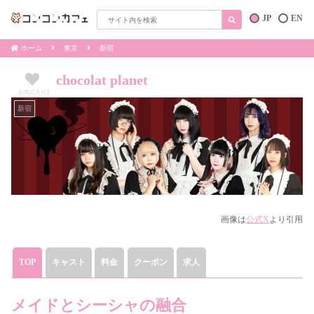
JP
EN
ホーム
東京
新宿
chocolat planet
お気に入り
3
新宿
画像は
公式X
より引用
TOP
キャスト
料金
クーポン
求人
メイドとシーシャの融合