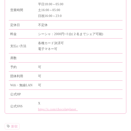
平日18:00～05:00
営業時間
土16:00～05:00
日祝16:00～23:0
定休日
不定休
料金
シーシャ：2000円~/1台(２名までシェア可能)
各種カード決済可
支払い方法
電子マネー可
席数
予約
可
団体利用
可
Wifi・無線LAN
可
公式HP
X
公式SNS
https://x.com/chocolatplanet_
新宿