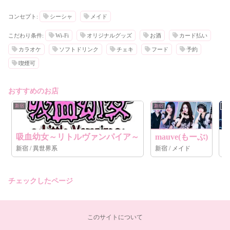
コンセプト:
シーシャ
メイド
こだわり条件:
Wi-Fi
オリジナルグッズ
お酒
カード払い
カラオケ
ソフトドリンク
チェキ
フード
予約
喫煙可
おすすめのお店
新宿
新宿
新
吸血幼女～リトルヴァンパイア～
mauve(もーぶ)
新宿 / 異世界系
新宿 / メイド
チェックしたページ
このサイトについて