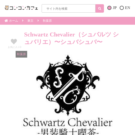
JP
EN
ホーム
東京
秋葉原
Schwartz Chevalier（シュバルツ シ
ュバリエ）〜シュバシュバ〜
お気に入り
3
秋葉原