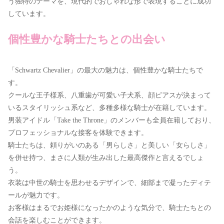
う独特のテーマを、現代的でおしゃれな形で表現することに成功
しています。
個性豊かな騎士たちとの出会い
「Schwartz Chevalier」の最大の魅力は、個性豊かな騎士たちで
す。
クールな王子様系、八重歯が可愛い子犬系、顔ピアスが決まって
いるスタイリッシュ系など、多種多様な騎士が在籍しています。
男装アイドル「Take the Throne」のメンバーも全員在籍しており、
プロフェッショナルな接客を体験できます。
騎士たちは、頼りがいのある「男らしさ」と美しい「女らしさ」
を併せ持つ、まさに人類が生み出した最高傑作と言えるでしょ
う。
衣装は中世の騎士を思わせるデザインで、細部まで凝ったディテ
ールが魅力です。
お客様はまるでお姫様になったかのような気分で、騎士たちとの
会話を楽しむことができます。