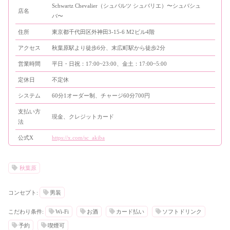
Schwartz Chevalier（シュバルツ シュバリエ）〜シュバシュ
店名
バ〜
住所
東京都千代田区外神田3-15-6 M2ビル4階
アクセス
秋葉原駅より徒歩6分、末広町駅から徒歩2分
営業時間
平日・日祝：17:00~23:00、金土：17:00~5:00
定休日
不定休
システム
60分1オーダー制、チャージ60分700円
支払い方
現金、クレジットカード
法
公式X
https://x.com/sc_akiba
秋葉原
コンセプト:
男装
こだわり条件:
Wi-Fi
お酒
カード払い
ソフトドリンク
予約
喫煙可