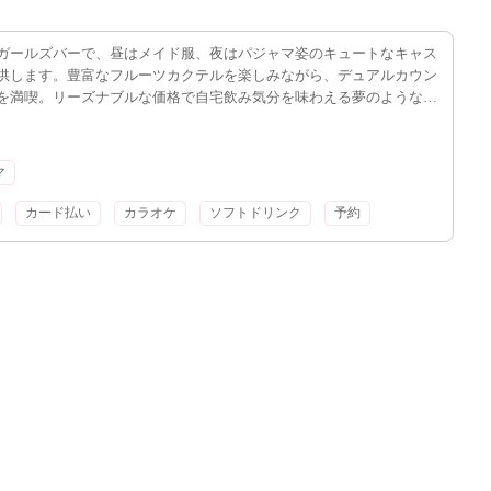
ガールズバーで、昼はメイド服、夜はパジャマ姿のキュートなキャス
供します。豊富なフルーツカクテルを楽しみながら、デュアルカウン
を満喫。リーズナブルな価格で自宅飲み気分を味わえる夢のようなコ
マ
カード払い
カラオケ
ソフトドリンク
予約