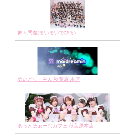
舞々悪魔(まいまいでびる)
めいどりーみん 秋葉原 本店
あっとほぉーむカフェ 秋葉原本店