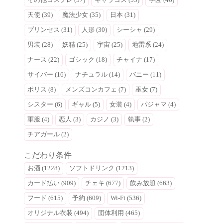
天使 (39)
魔法少女 (35)
日本 (31)
プリンセス (31)
人形 (30)
シーシャ (29)
男装 (28)
妖精 (25)
宇宙 (25)
地雷系 (24)
ナース (22)
ゴシック (18)
チャイナ (17)
サイバー (16)
ナチュラル (14)
バニー (11)
ポリス (8)
メンズコンカフェ (7)
巫女 (7)
シスター (6)
ギャル (5)
女装 (4)
パジャマ (4)
軍服 (4)
恋人 (3)
カジノ (3)
執事 (2)
チアガール (2)
こだわり条件
お酒 (1228)
ソフトドリンク (1213)
カード払い (909)
チェキ (677)
飲み放題 (663)
フード (615)
予約 (609)
Wi-Fi (536)
オリジナル衣装 (494)
団体利用 (465)