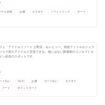
マ
ジナル衣装
お酒
カラオケ
ソフトドリンク
ダーツ
フェ「アイドルリゾート 上野店」をレビュー。現役アイドルがジェラ
ジャマ姿のアイドルと交流できる、他にはない新感覚のコンセプトカ
ァン必見のスポットです。
マ
コード払い
Wi-Fi
お酒
カード払い
カラオケ
フード
ポイントカード