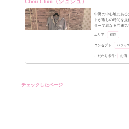
Chou Chou（シュシュ）
中洲の中心地にある
トが癒しの時間を提
ターで異なる雰囲気
ンカフェです。
エリア:
福岡
コンセプト:
パジャ
こだわり条件:
お酒
チェックしたページ