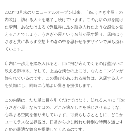
2023年3月末のリニューアルオープン以来、「Re:うさぎ小屋」の
内装は、訪れる人々を魅了し続けています。このお店の扉を開け
た瞬間、あなたはまるで異世界に足を踏み入れたような感覚を覚
えることでしょう。うさぎ小屋という名前が示す通り、店内はう
さぎと共に暮らす空想上の森の中を思わせるデザインで満ち溢れ
ています。
店内に一歩足を踏み入れると、目に飛び込んでくるのは壁沿いに
映える御神木。そして、上品な燭台の上には、なんとニンジンが
飾られているのです。この遊び心あふれる装飾は、来店する人々
を笑顔にし、同時に心地よい驚きを提供します。
この内装は、ただ単に目を引くだけではなく、訪れる人々に「Re:
うさぎ小屋」ならではの、どこか懐かしさを感じさせるような、
心温まる空間を創り出しています。可愛らしさとともに、どこか
ユーモラスな世界観は、日常から少し離れた特別な時間を過ごす
ための最適な舞台を提供してくれるのです。