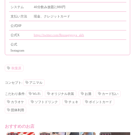
システム
40分飲み放題2,980円
支払い方法
現金、クレジットカード
公式HP
公式X
https://twitter.com/Reusagigoya_akb
公式
Instagram
秋葉原
コンセプト:
アニマル
こだわり条件:
Wi-Fi
オリジナル衣装
お酒
カード払い
カラオケ
ソフトドリンク
チェキ
ポイントカード
団体利用
おすすめのお店
秋葉原
秋葉原
秋葉原