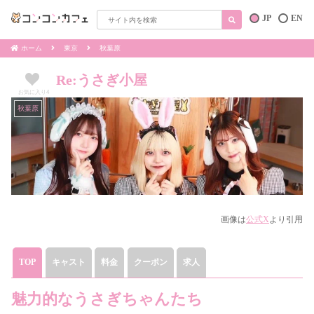
JP
EN
ホーム
東京
秋葉原
Re:うさぎ小屋
お気に入り
4
秋葉原
画像は
公式X
より引用
TOP
キャスト
料金
クーポン
求人
魅力的なうさぎちゃんたち