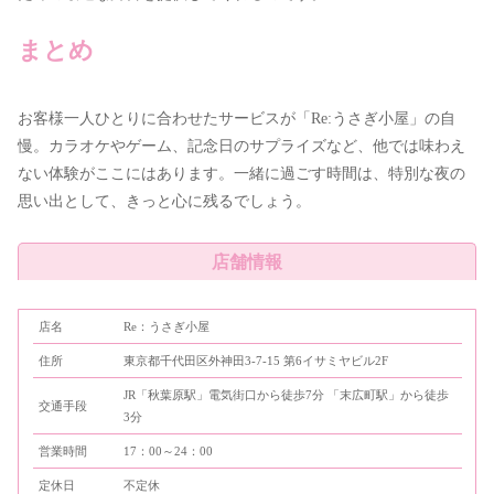
まとめ
お客様一人ひとりに合わせたサービスが「Re:うさぎ小屋」の自
慢。カラオケやゲーム、記念日のサプライズなど、他では味わえ
ない体験がここにはあります。一緒に過ごす時間は、特別な夜の
思い出として、きっと心に残るでしょう。
店舗情報
店名
Re：うさぎ小屋
住所
東京都千代田区外神田3-7-15 第6イサミヤビル2F
JR「秋葉原駅」電気街口から徒歩7分 「末広町駅」から徒歩
交通手段
3分
営業時間
17：00～24：00
定休日
不定休