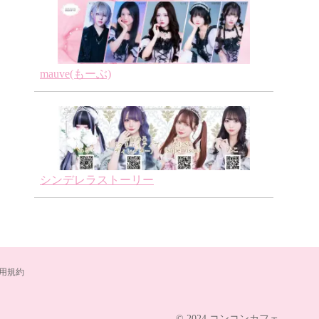
 EATME
エターナル 本店
誠酒屋
cafe
秋葉原 / メイド
秋葉原 /
秋葉原 / 
日本, 男装
mauve(もーぶ)
シンデレラストーリー
用規約
© 2024 コンコンカフェ.