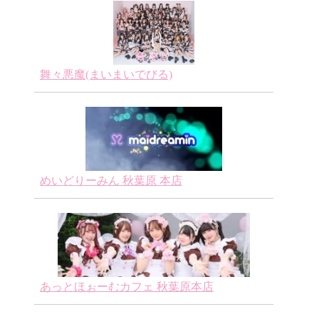
舞々悪魔(まいまいでびる)
めいどりーみん 秋葉原 本店
あっとほぉーむカフェ 秋葉原本店
秋葉原
秋葉原
秋葉原