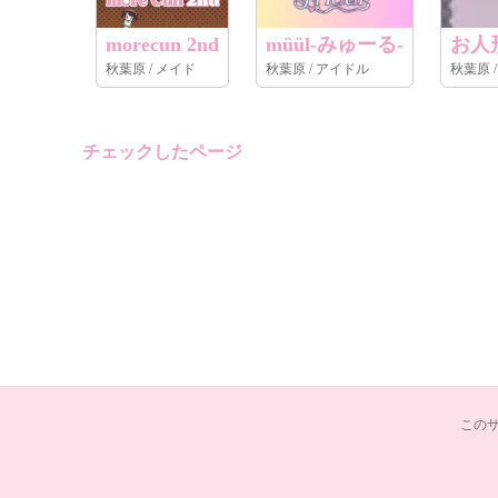
morecun 2nd
müül-みゅーる-
お人形
秋葉原 / メイド
秋葉原 / アイドル
チェックしたページ
この