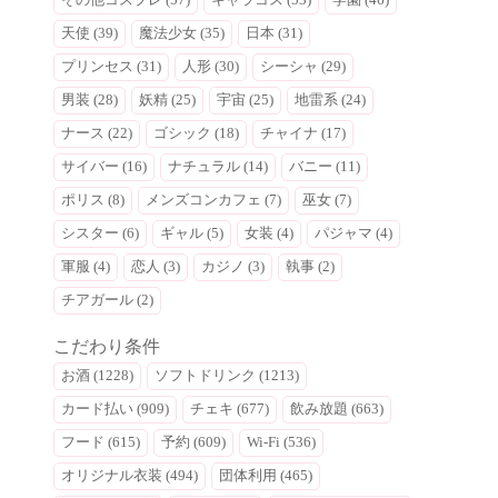
天使 (39)
魔法少女 (35)
日本 (31)
プリンセス (31)
人形 (30)
シーシャ (29)
男装 (28)
妖精 (25)
宇宙 (25)
地雷系 (24)
ナース (22)
ゴシック (18)
チャイナ (17)
サイバー (16)
ナチュラル (14)
バニー (11)
ポリス (8)
メンズコンカフェ (7)
巫女 (7)
シスター (6)
ギャル (5)
女装 (4)
パジャマ (4)
軍服 (4)
恋人 (3)
カジノ (3)
執事 (2)
チアガール (2)
こだわり条件
お酒 (1228)
ソフトドリンク (1213)
カード払い (909)
チェキ (677)
飲み放題 (663)
フード (615)
予約 (609)
Wi-Fi (536)
オリジナル衣装 (494)
団体利用 (465)