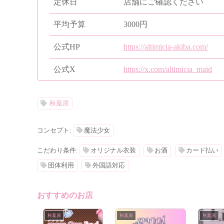
定休日
店舗にご確認ください
平均予算
3000円
公式HP
https://altimicia-akiba.com/
公式X
https://x.com/altimicia_maid
秋葉原
コンセプト:
魔法少女
こだわり条件:
オリジナル衣装
お酒
カード払い
団体利用
外国語対応
おすすめのお店
秋葉原
秋葉原
秋葉原