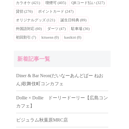
カラオケ (421)
喫煙可 (405)
QRコード払い (327)
貸切 (276)
ポイントカード (247)
オリジナルグッズ (121)
誕生日特典 (89)
外国語対応 (60)
ダーツ (47)
駐車場 (36)
初回割引 (7)
kituenn (0)
kasikiri (0)
新着記事一覧
Diner & Bar Neon(だいなーあんどばー ねお
ん)歌舞伎町コンカフェ
Dollie × Dollie ドーリードーリー【広島コン
カフェ】
ビジュラム秋葉原MRC店