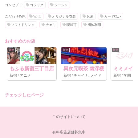
コンセプト:
ゴシック
シーシャ
こだわり条件:
Wi-Fi
オリジナル衣装
お酒
カード払い
ソフトドリンク
チェキ
喫煙可
団体利用
おすすめのお店
新宿
新宿
新宿
もふる新宿三丁目店
異次元喫茶 幽浮楼
ミミメイ
新宿 / アニメ
新宿 / チャイナ, メイド
新宿 / 学園
チェックしたページ
このサイトについて
有料広告店舗募集中