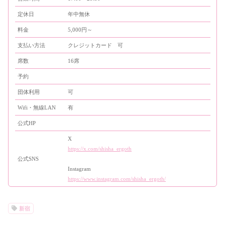
定休日
年中無休
料金
5,000円～
支払い方法
クレジットカード 可
席数
16席
予約
団体利用
可
Wifi・無線LAN
有
公式HP
X
https://x.com/shisha_ergoth
公式SNS
Instagram
https://www.instagram.com/shisha_ergoth/
新宿