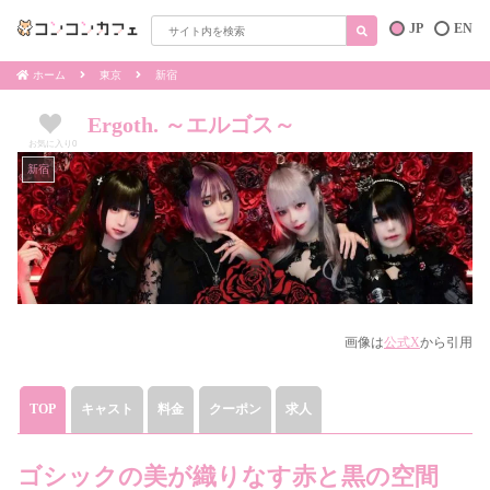
JP
EN
ホーム
東京
新宿
Ergoth. ～エルゴス～
お気に入り
0
新宿
画像は
公式X
から引用
TOP
キャスト
料金
クーポン
求人
ゴシックの美が織りなす赤と黒の空間