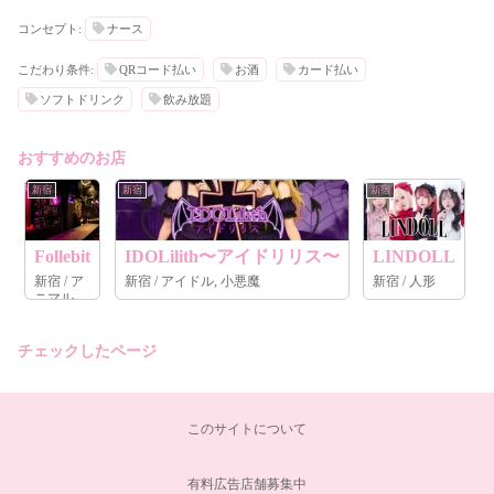
コンセプト:
ナース
こだわり条件:
QRコード払い
お酒
カード払い
ソフトドリンク
飲み放題
おすすめのお店
新宿
新宿
新宿
Follebit
IDOLilith〜アイドリリス〜
LINDOLL
新宿 / ア
新宿 / アイドル, 小悪魔
新宿 / 人形
ニマル
チェックしたページ
このサイトについて
有料広告店舗募集中