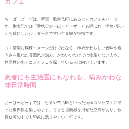
カフェ
おーばーどーずは、新宿・歌舞伎町にあるコンカフェ＆バーで
す。別表記では「愛執♡おーばーどーず」とも呼ばれ、病棟×夢か
わを軸にした少しダークで甘い世界観が特徴です。
白く清潔な病棟イメージだけではなく、ゆめかわらしい色味や危
うさを重ねた雰囲気が魅力。かわいいだけでは物足りない人や、
物語性のあるコンカフェを探している人に向いています。
患者にも主治医にもなれる、病みかわな
非日常時間
おーばーどーずでは、患者や主治医といった病棟コンセプトに沿
った世界観を楽しめます。甘さと退廃感を混ぜた空気があり、歌
舞伎町の中でも印象に残りやすい一軒です。