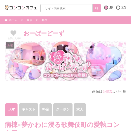
JP
EN
ホーム
東京
新宿
おーばーどーず
お気に入り
0
新宿
画像は
公式X
より引用
TOP
キャスト
料金
クーポン
求人
病棟×夢かわに浸る歌舞伎町の愛執コン