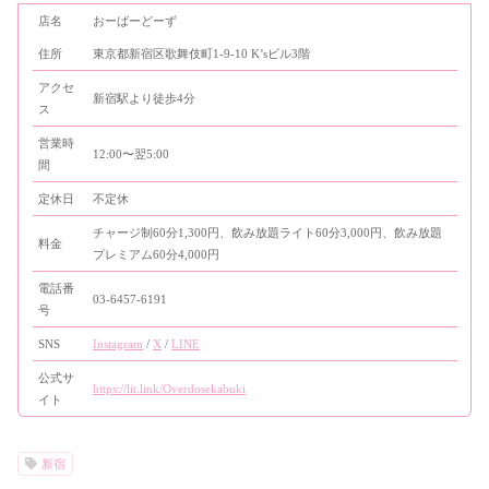
店名
おーばーどーず
住所
東京都新宿区歌舞伎町1-9-10 K’sビル3階
アクセ
新宿駅より徒歩4分
ス
営業時
12:00〜翌5:00
間
定休日
不定休
チャージ制60分1,300円、飲み放題ライト60分3,000円、飲み放題
料金
プレミアム60分4,000円
電話番
03-6457-6191
号
SNS
Instagram
/
X
/
LINE
公式サ
https://lit.link/Overdosekabuki
イト
新宿