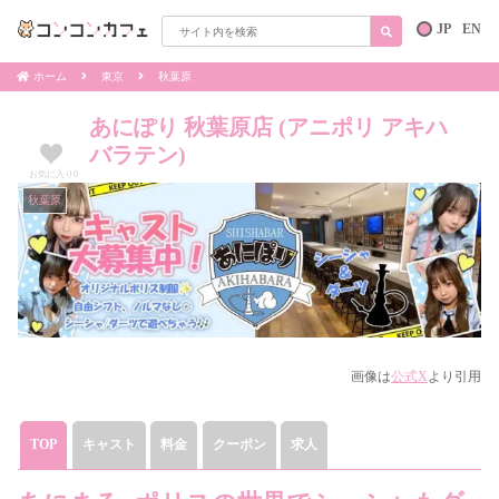
JP
EN
ホーム
東京
秋葉原
あにぽり 秋葉原店 (アニポリ アキハ
バラテン)
お気に入り
0
秋葉原
画像は
公式X
より引用
TOP
キャスト
料金
クーポン
求人