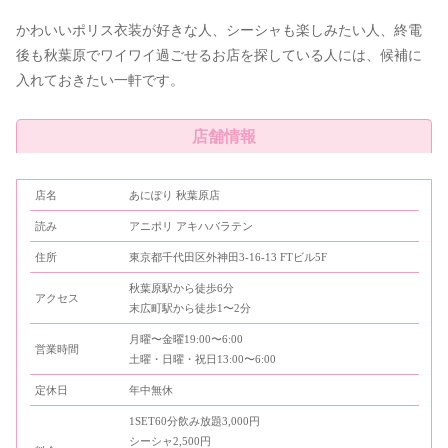
かわいいポリス衣装が好きな人、シーシャも楽しみたい人、終電
後も秋葉原でワイワイ過ごせるお店を探している人には、候補に
入れておきたい一軒です。
店舗情報
店名
あにぽり 秋葉原店
読み
アニポリ アキハバラテン
住所
東京都千代田区外神田3-16-13 FTビル5F
秋葉原駅から徒歩6分
アクセス
末広町駅から徒歩1〜2分
月曜〜金曜19:00〜6:00
営業時間
土曜・日曜・祝日13:00〜6:00
定休日
年中無休
1SET60分飲み放題3,000円
シーシャ2,500円