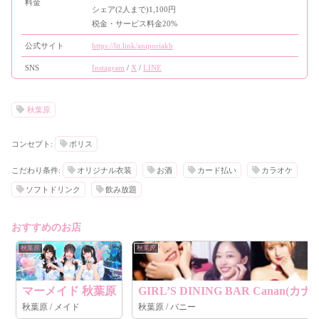
料金
シェア(2人まで)1,100円
税金・サービス料金20%
公式サイト
https://lit.link/aniporiakb
SNS
Instagram
/
X
/
LINE
秋葉原
コンセプト:
ポリス
こだわり条件:
オリジナル衣装
お酒
カード払い
カラオケ
ソフトドリンク
飲み放題
おすすめのお店
秋葉原
秋葉原
マーメイド 秋葉原
GIRL’S DINING BAR Canan(カ
秋葉原 / メイド
秋葉原 / バニー