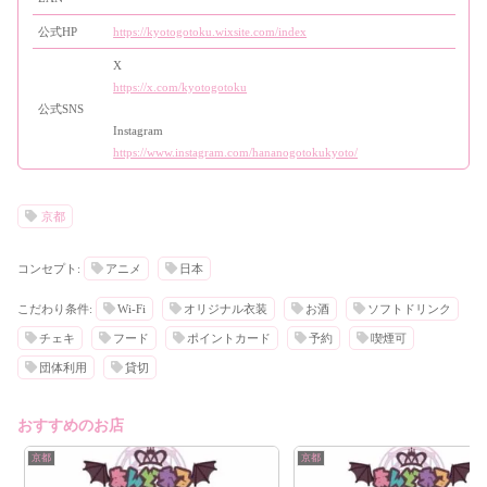
公式HP
https://kyotogotoku.wixsite.com/index
X
https://x.com/kyotogotoku
公式SNS
Instagram
https://www.instagram.com/hananogotokukyoto/
京都
コンセプト:
アニメ
日本
こだわり条件:
Wi-Fi
オリジナル衣装
お酒
ソフトドリンク
チェキ
フード
ポイントカード
予約
喫煙可
団体利用
貸切
おすすめのお店
京都
京都