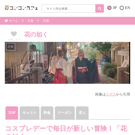
JP
EN
ホーム
京都
京都
花の如く
お気に入り
1
京都
画像は
公式X
から引用
TOP
キャスト
料金
クーポン
求人
コスプレデーで毎日が新しい冒険！「花