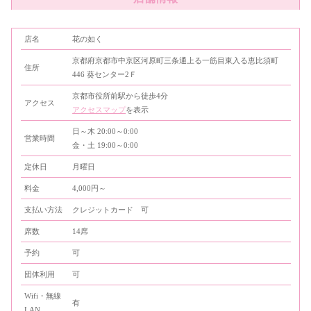
店名
花の如く
京都府京都市中京区河原町三条通上る一筋目東入る恵比須町
住所
446 葵センター2Ｆ
京都市役所前駅から徒歩4分
アクセス
アクセスマップ
を表示
日～木 20:00～0:00
営業時間
金・土 19:00～0:00
定休日
月曜日
料金
4,000円～
支払い方法
クレジットカード 可
席数
14席
予約
可
団体利用
可
Wifi・無線
有
LAN