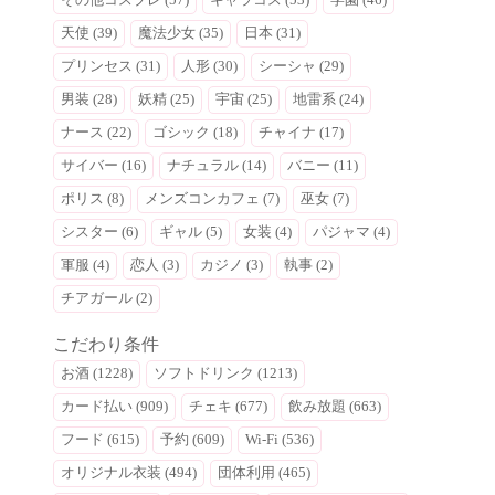
天使 (39)
魔法少女 (35)
日本 (31)
プリンセス (31)
人形 (30)
シーシャ (29)
男装 (28)
妖精 (25)
宇宙 (25)
地雷系 (24)
ナース (22)
ゴシック (18)
チャイナ (17)
サイバー (16)
ナチュラル (14)
バニー (11)
ポリス (8)
メンズコンカフェ (7)
巫女 (7)
シスター (6)
ギャル (5)
女装 (4)
パジャマ (4)
軍服 (4)
恋人 (3)
カジノ (3)
執事 (2)
チアガール (2)
こだわり条件
お酒 (1228)
ソフトドリンク (1213)
カード払い (909)
チェキ (677)
飲み放題 (663)
フード (615)
予約 (609)
Wi-Fi (536)
オリジナル衣装 (494)
団体利用 (465)