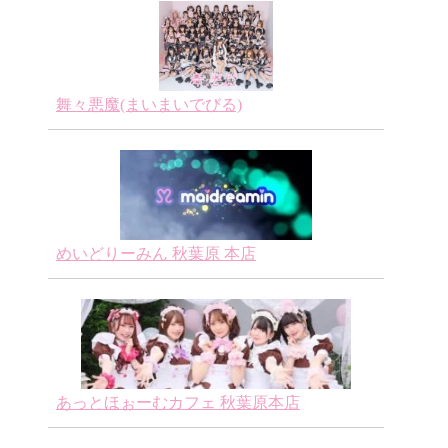
舞々悪魔(まいまいでびる)
めいどりーみん 秋葉原 本店
あっとほぉーむカフェ 秋葉原本店