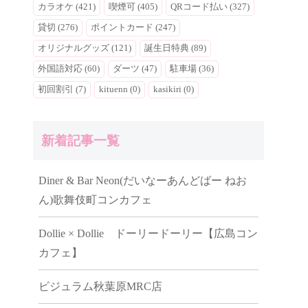
カラオケ (421)
喫煙可 (405)
QRコード払い (327)
貸切 (276)
ポイントカード (247)
オリジナルグッズ (121)
誕生日特典 (89)
外国語対応 (60)
ダーツ (47)
駐車場 (36)
初回割引 (7)
kituenn (0)
kasikiri (0)
新着記事一覧
Diner & Bar Neon(だいなーあんどばー ねお
ん)歌舞伎町コンカフェ
Dollie × Dollie ドーリードーリー【広島コン
カフェ】
ビジュラム秋葉原MRC店