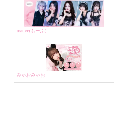
mauve(もーぶ)
みゃおみゃお
京都
京都
うみのなか
MaidCafe&barデビルホリック
京都 / メイド, 異
京都 / メイド, 小悪魔
京都
世界系