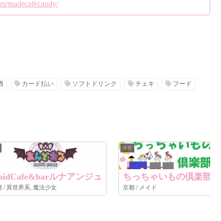
om/madecafecandy/
酒
カード払い
ソフトドリンク
チェキ
フード
京都
aidCafe&barルナアンジュ
ちっちゃいもの倶楽部
京都 / 異世界系, 魔法少女
京都 / メイド