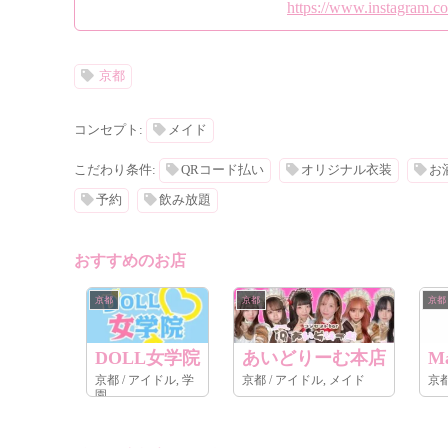
https://www.instagram.c
京都
コンセプト:
メイド
こだわり条件:
QRコード払い
オリジナル衣装
お
予約
飲み放題
おすすめのお店
京都
京都
京都
DOLL女学院
あいどりーむ本店
M
京都 / アイドル, 学
京都 / アイドル, メイド
園