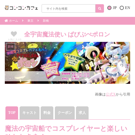
JP
EN
ホーム
東京
新橋
全宇宙魔法使い ぱぴぷぺポロン
お気に入り
0
新橋
画像は
公式X
から引用
TOP
キャスト
料金
クーポン
求人
魔法の宇宙船でコスプレイヤーと楽しい