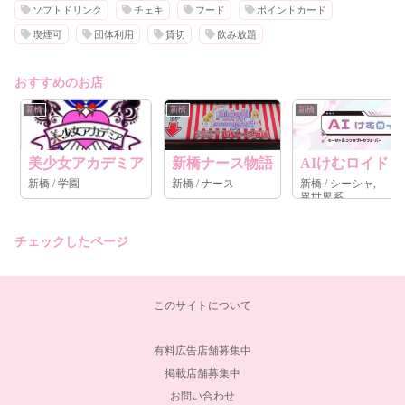
ソフトドリンク
チェキ
フード
ポイントカード
喫煙可
団体利用
貸切
飲み放題
おすすめのお店
新橋
新橋
新橋
美少女アカデミア
新橋ナース物語
AIけむロイド
新橋 / 学園
新橋 / ナース
新橋 / シーシャ,
異世界系
チェックしたページ
このサイトについて
有料広告店舗募集中
掲載店舗募集中
お問い合わせ