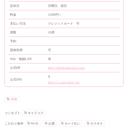
定休日
日曜日、祝日
料金
3,000円～
支払い方法
クレジットカード 可
席数
10席
予約
団体利用
可
Wifi・無線LAN
有
公式HP
https://shimbashipolon.com/
X
公式SNS
https://x.com/polon_bar
新橋
コンセプト:
キャラコス
こだわり条件:
Wi-Fi
お酒
カード払い
カラオケ