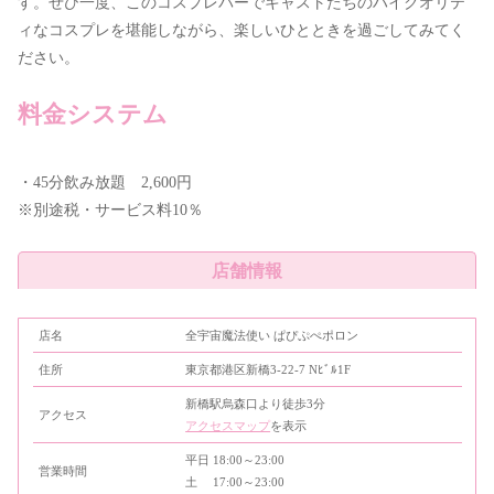
す。ぜひ一度、このコスプレバーでキャストたちのハイクオリテ
ィなコスプレを堪能しながら、楽しいひとときを過ごしてみてく
ださい。
料金システム
・45分飲み放題 2,600円
※別途税・サービス料10％
店舗情報
店名
全宇宙魔法使い ぱぴぷぺポロン
住所
東京都港区新橋3-22-7 Nﾋﾞﾙ1F
新橋駅烏森口より徒歩3分
アクセス
アクセスマップ
を表示
平日 18:00～23:00
営業時間
土 17:00～23:00