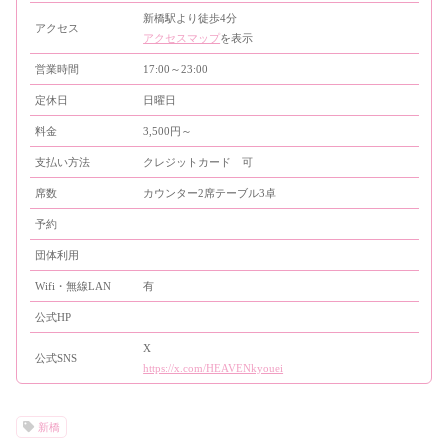
新橋駅より徒歩4分
アクセス
アクセスマップ
を表示
営業時間
17:00～23:00
定休日
日曜日
料金
3,500円～
支払い方法
クレジットカード 可
席数
カウンター2席テーブル3卓
予約
団体利用
Wifi・無線LAN
有
公式HP
X
公式SNS
https://x.com/HEAVENkyouei
新橋