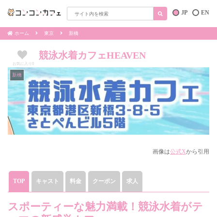
JP
EN
ホーム
東京
新橋
競泳水着カフェHEAVEN
お気に入り
0
新橋
画像は
公式X
から引用
TOP
キャスト
料金
クーポン
求人
スポーティーな魅力満載！競泳水着がテ