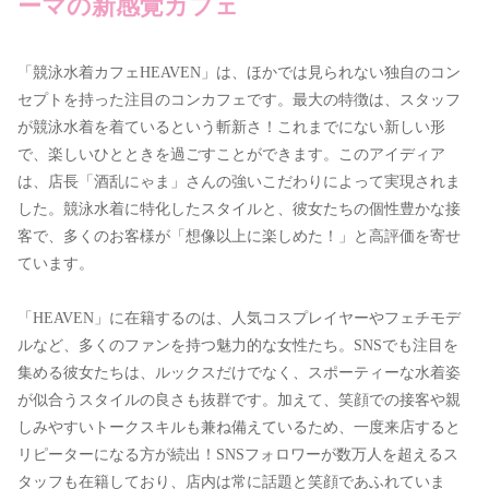
ーマの新感覚カフェ
「競泳水着カフェHEAVEN」は、ほかでは見られない独自のコン
セプトを持った注目のコンカフェです。最大の特徴は、スタッフ
が競泳水着を着ているという斬新さ！これまでにない新しい形
で、楽しいひとときを過ごすことができます。このアイディア
は、店長「酒乱にゃま」さんの強いこだわりによって実現されま
した。競泳水着に特化したスタイルと、彼女たちの個性豊かな接
客で、多くのお客様が「想像以上に楽しめた！」と高評価を寄せ
ています。
「HEAVEN」に在籍するのは、人気コスプレイヤーやフェチモデ
ルなど、多くのファンを持つ魅力的な女性たち。SNSでも注目を
集める彼女たちは、ルックスだけでなく、スポーティーな水着姿
が似合うスタイルの良さも抜群です。加えて、笑顔での接客や親
しみやすいトークスキルも兼ね備えているため、一度来店すると
リピーターになる方が続出！SNSフォロワーが数万人を超えるス
タッフも在籍しており、店内は常に話題と笑顔であふれていま