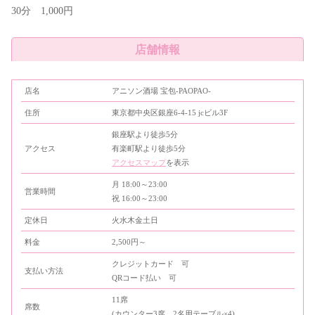
30分 1,000円
店舗情報
店名
アニソン酒場 宝包-PAOPAO-
住所
東京都中央区銀座6-4-15 jcビル3F
銀座駅より徒歩5分
アクセス
有楽町駅より徒歩5分
アクセスマップ
を表示
月 18:00～23:00
営業時間
祝 16:00～23:00
定休日
火水木金土日
料金
2,500円～
クレジットカード 可
支払い方法
QRコード払い 可
11席
席数
(カウンター3席、2名用テーブル×4)