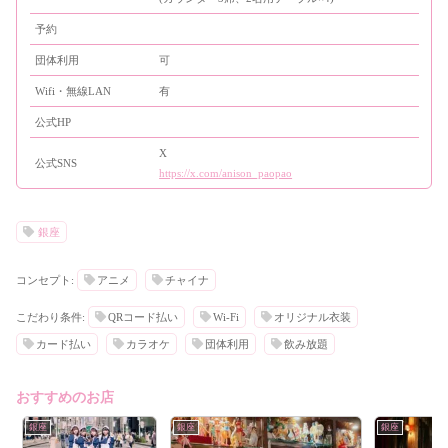
予約
団体利用
可
Wifi・無線LAN
有
公式HP
X
公式SNS
https://x.com/anison_paopao
銀座
コンセプト:
アニメ
チャイナ
こだわり条件:
QRコード払い
Wi-Fi
オリジナル衣装
カード払い
カラオケ
団体利用
飲み放題
おすすめのお店
銀座
銀座
銀座