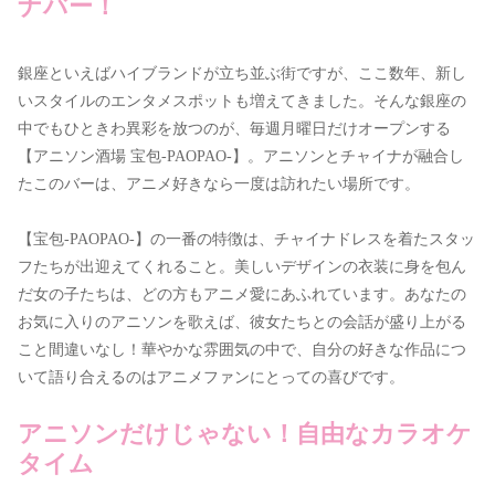
ナバー！
銀座といえばハイブランドが立ち並ぶ街ですが、ここ数年、新し
いスタイルのエンタメスポットも増えてきました。そんな銀座の
中でもひときわ異彩を放つのが、毎週月曜日だけオープンする
【アニソン酒場 宝包-PAOPAO-】。アニソンとチャイナが融合し
たこのバーは、アニメ好きなら一度は訪れたい場所です。
【宝包-PAOPAO-】の一番の特徴は、チャイナドレスを着たスタッ
フたちが出迎えてくれること。美しいデザインの衣装に身を包ん
だ女の子たちは、どの方もアニメ愛にあふれています。あなたの
お気に入りのアニソンを歌えば、彼女たちとの会話が盛り上がる
こと間違いなし！華やかな雰囲気の中で、自分の好きな作品につ
いて語り合えるのはアニメファンにとっての喜びです。
アニソンだけじゃない！自由なカラオケ
タイム