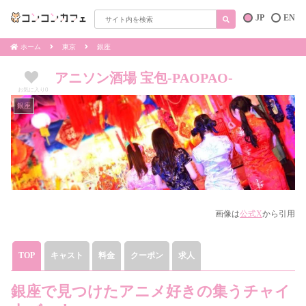
JP
EN
ホーム
東京
銀座
アニソン酒場 宝包-PAOPAO-
お気に入り
0
銀座
画像は
公式X
から引用
TOP
キャスト
料金
クーポン
求人
銀座で見つけたアニメ好きの集うチャイ