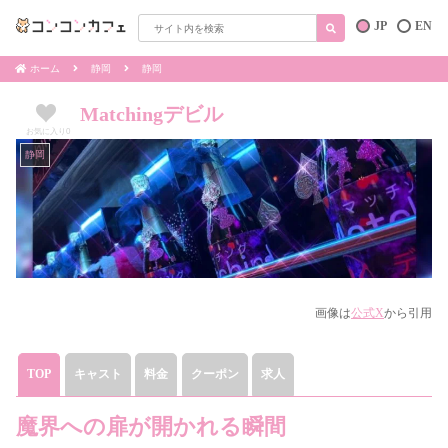
JP
EN
ホーム
静岡
静岡
Matchingデビル
お気に入り
0
静岡
画像は
公式X
から引用
TOP
キャスト
料金
クーポン
求人
魔界への扉が開かれる瞬間