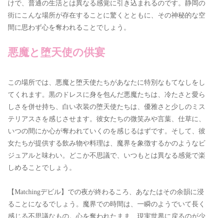
けで、普通の生活とは異なる感覚に引き込まれるのです。静岡の
街にこんな場所が存在することに驚くとともに、その神秘的な空
間に思わず心を奪われることでしょう。
悪魔と堕天使の供宴
この場所では、悪魔と堕天使たちがあなたに特別なもてなしをし
てくれます。黒のドレスに身を包んだ悪魔たちは、冷たさと愛ら
しさを併せ持ち、白い衣装の堕天使たちは、優雅さと少しのミス
テリアスさを感じさせます。彼女たちの微笑みや言葉、仕草に、
いつの間にか心が奪われていくのを感じるはずです。そして、彼
女たちが提供する飲み物や料理は、魔界を象徴するかのようなビ
ジュアルと味わい。どこか不思議で、いつもとは異なる感覚で楽
しめることでしょう。
【Matchingデビル】での夜が終わるころ、あなたはその余韻に浸
ることになるでしょう。魔界での時間は、一瞬のようでいて長く
感じる不思議なもの。心を奪われたまま、現実世界に戻るのが少