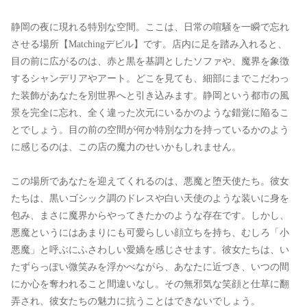
静岡の夜に現れる特別な空間。ここは、日常の喧騒を一瞬で忘れ
させる場所【Matchingデビル】です。店内に足を踏み入れると、
目の前に広がるのは、赤と黒を基調としたソファや、魔界を象徴
するシャンデリアやアート。どこを見ても、細部にまでこだわっ
た装飾があなたを別世界へと引き込みます。静岡という都市の風
景を完全に忘れ、全く違った次元にいるかのような錯覚に陥るこ
とでしょう。目の前の空間が何か特別な力を持っているかのよう
に感じるのは、この店の魔力のせいかもしれません。
この場所であなたを迎えてくれるのは、悪魔と堕天使たち。彼女
たちは、黒いゴシック調のドレスや白い天使のような装いに身を
包み、まさに魔界からやってきたかのような存在です。しかし、
悪魔というにはあまりにも可愛らしい顔立ちを持ち、むしろ「小
悪魔」と呼ぶにふさわしい愛嬌を感じさせます。彼女たちは、い
たずらっぽい微笑みを浮かべながら、あなたに近づき、いつの間
にか心を奪われること間違いなし。その無邪気な笑顔と仕草に翻
弄され、彼女たちの魅力に抗うことはできないでしょう。