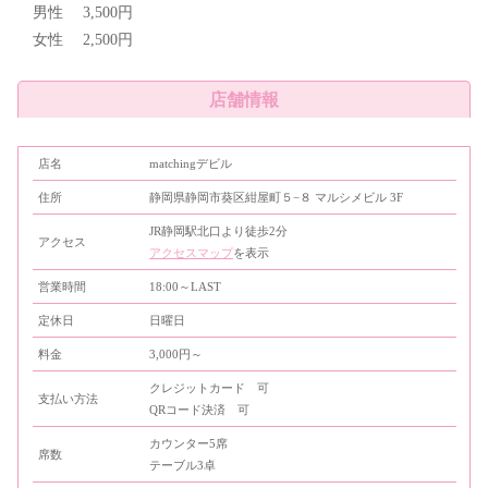
男性 3,500円
女性 2,500円
店舗情報
店名
matchingデビル
住所
静岡県静岡市葵区紺屋町５−８ マルシメビル 3F
JR静岡駅北口より徒歩2分
アクセス
アクセスマップ
を表示
営業時間
18:00～LAST
定休日
日曜日
料金
3,000円～
クレジットカード 可
支払い方法
QRコード決済 可
カウンター5席
席数
テーブル3卓