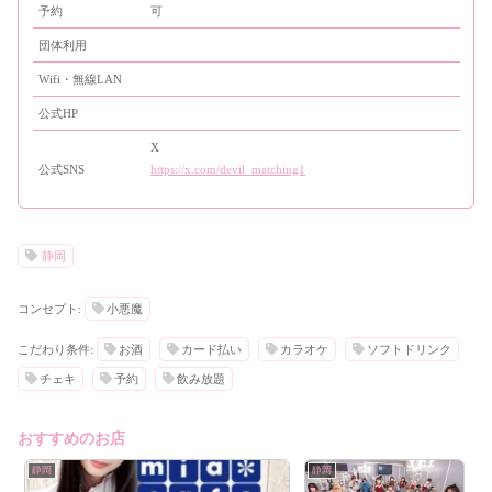
予約
可
団体利用
Wifi・無線LAN
公式HP
X
公式SNS
https://x.com/devil_matching1
静岡
コンセプト:
小悪魔
こだわり条件:
お酒
カード払い
カラオケ
ソフトドリンク
チェキ
予約
飲み放題
おすすめのお店
静岡
静岡