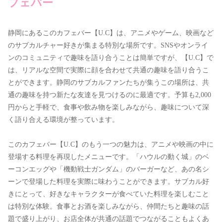
フェバー
静岡にあるこのカフェバー【U.C】は、アニメやゲーム、映画など
のサブカルチャー好きが集まる特別な場所です。SNSやオンライ
ンのコミュニティで趣味を語り合うことは簡単ですが、【U.C】で
は、リアルな空間で実際に顔を合わせて共通の趣味を語り合うこ
とができます。静岡のサブカルファンたちが集うこの場所は、共
通の趣味を持つ新たな友達を見つけるのに最適です。予算も2,000
円からと手軽で、食事や飲み物を楽しみながら、趣味について深
く語り合える環境が整っています。
このカフェバー【U.C】のもう一つの魅力は、アニメや映画の中に
登場する料理を再現したメニューです。「ハウルの動く城」のベ
ーコンエッグや「機動戦士ガンダム」のバーガーなど、あの名シ
ーンで登場した料理を実際に味わうことができます。サブカル好
きにとって、好きなキャラクターが食べていた料理を楽しむこと
は特別な体験。食事とお酒を楽しみながら、仲間たちと趣味の話
題で盛り上がり、お店全体が共通の話題でつながることもよくあ