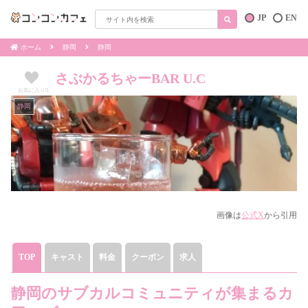
JP
EN
ホーム
静岡
静岡
さぶかるちゃーBAR U.C
お気に入り
0
静岡
画像は
公式X
から引用
TOP
キャスト
料金
クーポン
求人
静岡のサブカルコミュニティが集まるカ