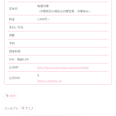
毎週日曜
定休日
（月曜祝日の場合は日曜営業、月曜休み）
料金
1,000円～
支払い方法
席数
予約
団体利用
Wifi・無線LAN
公式HP
https://bar-uc.area-japan.com/concept.html
X
公式SNS
https://x.com/bar_uc
静岡
コンセプト:
アニメ