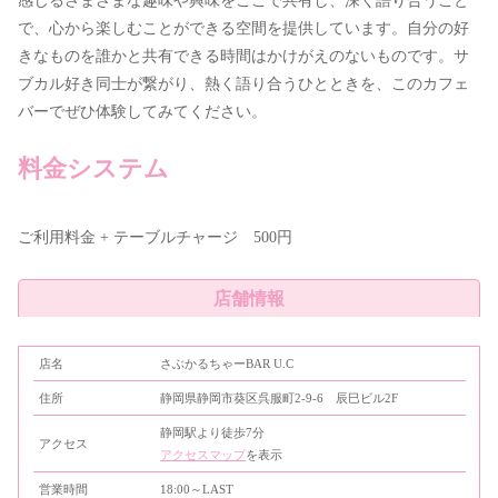
感じるさまざまな趣味や興味をここで共有し、深く語り合うこと
で、心から楽しむことができる空間を提供しています。自分の好
きなものを誰かと共有できる時間はかけがえのないものです。サ
ブカル好き同士が繋がり、熱く語り合うひとときを、このカフェ
バーでぜひ体験してみてください。
料金システム
ご利用料金 + テーブルチャージ 500円
店舗情報
店名
さぶかるちゃーBAR U.C
住所
静岡県静岡市葵区呉服町2-9-6 辰巳ビル2F
静岡駅より徒歩7分
アクセス
アクセスマップ
を表示
営業時間
18:00～LAST