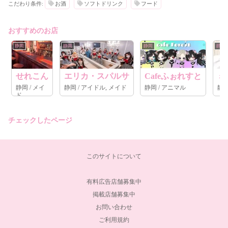
こだわり条件:
お酒
ソフトドリンク
フード
おすすめのお店
静岡
静岡
静岡
静岡
せれこん
エリカ・スパルサ
Cafeふぉれすと
ミ
静岡 / メイ
静岡 / アイドル, メイド
静岡 / アニマル
ド
チェックしたページ
このサイトについて
有料広告店舗募集中
掲載店舗募集中
お問い合わせ
ご利用規約