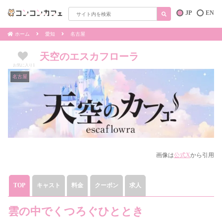
JP
EN
ホーム
愛知
名古屋
天空のエスカフローラ
お気に入り
1
名古屋
画像は
公式X
から引用
TOP
キャスト
料金
クーポン
求人
雲の中でくつろぐひととき