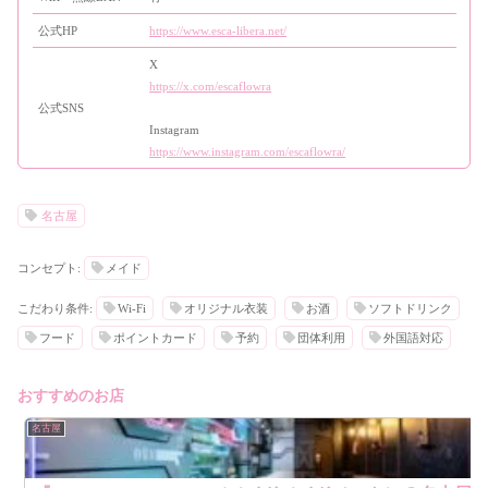
公式HP
https://www.esca-libera.net/
X
https://x.com/escaflowra
公式SNS
Instagram
https://www.instagram.com/escaflowra/
名古屋
コンセプト:
メイド
こだわり条件:
Wi-Fi
オリジナル衣装
お酒
ソフトドリンク
フード
ポイントカード
予約
団体利用
外国語対応
おすすめのお店
名古屋