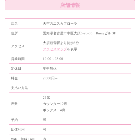
店舗情報
店名
天空のエスカフローラ
住所
愛知県名古屋市中区大須3-26-38 Russyビル 3F
大須観音駅より徒歩8分
アクセス
アクセスマップ
を表示
営業時間
12:00～23:00
定休日
年中無休
料金
2,000円～
支払い方法
28席
席数
カウンター12席
ボックス 4席
予約
可
団体利用
可
Wifi・無線LAN
有