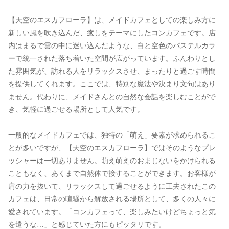
【天空のエスカフローラ】は、メイドカフェとしての楽しみ方に
新しい風を吹き込んだ、癒しをテーマにしたコンカフェです。店
内はまるで雲の中に迷い込んだような、白と空色のパステルカラ
ーで統一された落ち着いた空間が広がっています。ふんわりとし
た雰囲気が、訪れる人をリラックスさせ、まったりと過ごす時間
を提供してくれます。ここでは、特別な魔法や決まり文句はあり
ません。代わりに、メイドさんとの自然な会話を楽しむことがで
き、気軽に過ごせる場所として人気です。
一般的なメイドカフェでは、独特の「萌え」要素が求められるこ
とが多いですが、【天空のエスカフローラ】ではそのようなプレ
ッシャーは一切ありません。萌え萌えのおまじないをかけられる
こともなく、あくまで自然体で接することができます。お客様が
肩の力を抜いて、リラックスして過ごせるように工夫されたこの
カフェは、日常の喧騒から解放される場所として、多くの人々に
愛されています。「コンカフェって、楽しみたいけどちょっと気
を遣うな…」と感じていた方にもピッタリです。