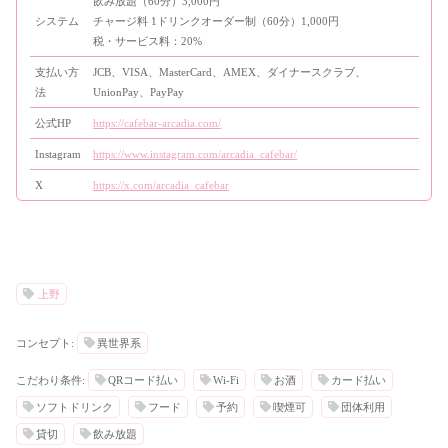
飲み放題（60分）3,000円
システム
チャージ料 1ドリンクオーダー制（60分）1,000円
税・サービス料：20%
支払い方
JCB、VISA、MasterCard、AMEX、ダイナースクラブ、
法
UnionPay、PayPay
公式HP
https://cafebar-arcadia.com/
Instagram
https://www.instagram.com/arcadia_cafebar/
X
https://x.com/arcadia_cafebar
上野
コンセプト:
異世界系
こだわり条件:
QRコード払い
Wi-Fi
お酒
カード払い
ソフトドリンク
フード
予約
喫煙可
団体利用
貸切
飲み放題