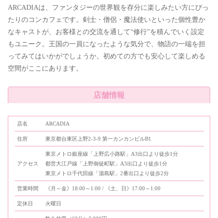
ARCADIAは、ファンタジーの世界観を存分に楽しみたい方にぴっ
たりのコンカフェです。剣士・僧侶・魔法使いといった個性豊か
なキャストが、お客様との交流を通して“修行”を積んでいく設定
もユニーク。王国の一員になったような気分で、物語の一端を担
ってみてはいかがでしょうか。初めての方でも安心して楽しめる
空間がここにあります。
店舗情報
店名
ARCADIA
住所
東京都台東区上野2-3-9 第一カンカンビルB1
東京メトロ銀座線「上野広小路駅」A3出口より徒歩1分
アクセス
都営大江戸線「上野御徒町駅」A3出口より徒歩1分
東京メトロ千代田線「湯島駅」2番出口より徒歩2分
営業時間
《月～金》18:00～1:00 / 《土、日》17:00～1:00
定休日
火曜日