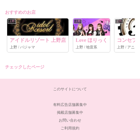
おすすめのお店
上野
上野
上野
アイドルリゾート 上野店
Love ほりっく
コンセプト
上野 / パジャマ
上野 / 地雷系
上野 / アニメ
チェックしたページ
このサイトについて
有料広告店舗募集中
掲載店舗募集中
お問い合わせ
ご利用規約