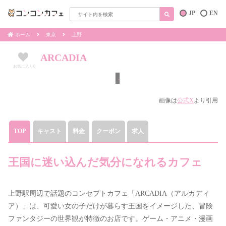
JP
EN
ホーム
東京
上野
ARCADIA
お気に入り
0
上野
画像は
公式X
より引用
TOP
キャスト
料金
クーポン
求人
王国に迷い込んだ気分になれるカフェ
上野駅周辺で話題のコンセプトカフェ「ARCADIA（アルカディ
ア）」は、可愛い女の子だけが暮らす王国をイメージした、冒険
ファンタジーの世界観が特徴のお店です。ゲーム・アニメ・漫画