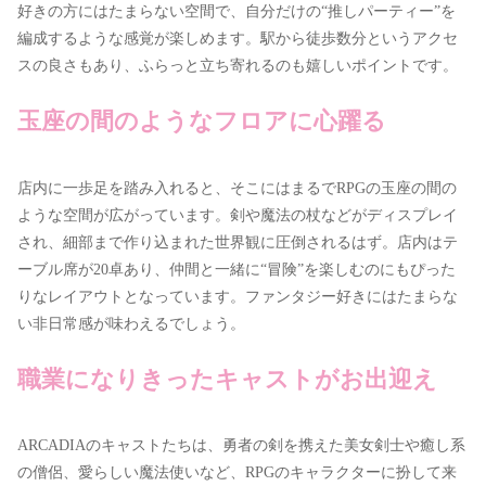
好きの方にはたまらない空間で、自分だけの“推しパーティー”を
編成するような感覚が楽しめます。駅から徒歩数分というアクセ
スの良さもあり、ふらっと立ち寄れるのも嬉しいポイントです。
玉座の間のようなフロアに心躍る
店内に一歩足を踏み入れると、そこにはまるでRPGの玉座の間の
ような空間が広がっています。剣や魔法の杖などがディスプレイ
され、細部まで作り込まれた世界観に圧倒されるはず。店内はテ
ーブル席が20卓あり、仲間と一緒に“冒険”を楽しむのにもぴった
りなレイアウトとなっています。ファンタジー好きにはたまらな
い非日常感が味わえるでしょう。
職業になりきったキャストがお出迎え
ARCADIAのキャストたちは、勇者の剣を携えた美女剣士や癒し系
の僧侶、愛らしい魔法使いなど、RPGのキャラクターに扮して来