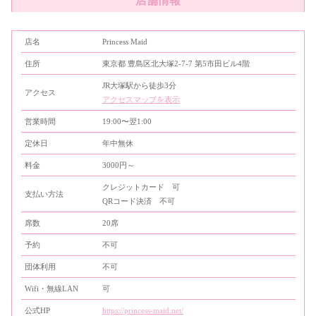
店舗情報
店名
Princess Maid
住所
東京都 豊島区北大塚2-7-7 第5市田ビル4階
JR大塚駅から徒歩3分
アクセス
アクセスマップを表示
営業時間
19:00〜翌1:00
定休日
年中無休
料金
3000円～
クレジットカード 可
支払い方法
QRコード決済 不可
席数
20席
予約
不可
団体利用
不可
Wifi・無線LAN
可
公式HP
https://princess-maid.net/