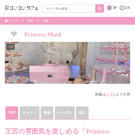
JP
EN
ホーム
東京
池袋
Princess Maid
お気に入り
1
池袋
画像は
公式X
より引用
TOP
キャスト
料金
クーポン
求人
王宮の雰囲気を楽しめる「Princess