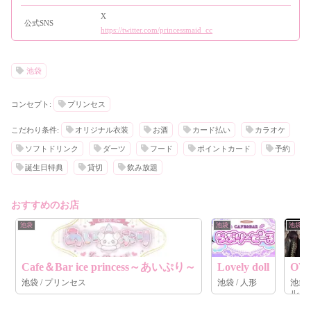
X
公式SNS
https://twitter.com/princessmaid_cc
池袋
コンセプト:
プリンセス
こだわり条件:
オリジナル衣装
お酒
カード払い
カラオケ
ソフトドリンク
ダーツ
フード
ポイントカード
予約
誕生日特典
貸切
飲み放題
おすすめのお店
池袋
池袋
池袋
Cafe＆Bar ice princess～あいぷり～
Lovely doll
OW
池袋 / プリンセス
池袋 / 人形
池袋 / アイド
ル, 
ンカ