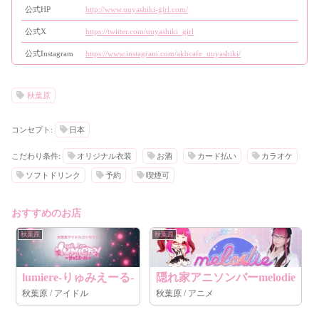
公式HP
http://www.uuyashiki-girl.com/
公式X
https://twitter.com/uuyashiki_girl
公式Instagram
https://www.instagram.com/akbcafe_uuyashiki/
秋葉原
コンセプト:
日本
こだわり条件:
オリジナル衣装
お酒
カード払い
カラオケ
ソフトドリンク
予約
喫煙可
おすすめのお店
秋葉原
秋葉原
lumiere-りゅみえーる-
隠れ家アニソンバーmelodie
秋葉原 / アイドル
秋葉原 / アニメ