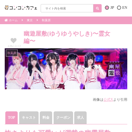
JP
EN
ホーム
東京
秋葉原
幽遊屋敷(ゆうゆうやしき)〜霊女
編〜
お気に入り
2
秋葉原
画像は
公式X
より
引用
TOP
キャスト
料金
クーポン
求人