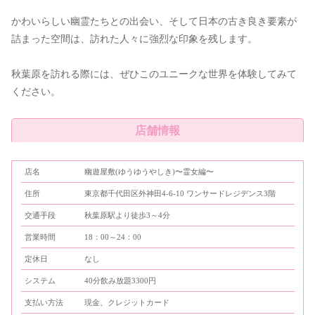
かわいらしい幽霊たちとの出会い、そして日本の古き良き要素が
詰まった空間は、訪れた人々に強烈な印象を残します。
秋葉原を訪れる際には、ぜひこのユニークな世界を体験してみて
ください。
店舗情報
店名
幽遊屋敷(ゆうゆうやしき)〜霊女編〜
住所
東京都千代田区外神田4-6-10 ワンサードレジデンス3階
交通手段
秋葉原駅より徒歩3～4分
営業時間
18：00～24：00
定休日
なし
システム
40分飲み放題3300円
支払い方法
現金、クレジットカード