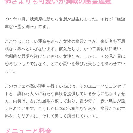
怖さよりも可愛いが満載の幽霊屋敷
2021年11月、秋葉原に新たな名所が誕生しました。それが「幽遊
屋敷〜霊女編〜」です。
ここでは、悲しい運命を辿った女性の幽霊たちが、来訪者を不思
議な世界へといざないます。彼女たちは、かつて裏切りに遭い、
悲劇的な最期を遂げたとされる女性たち。しかし、その見た目は
恐ろしいものではなく、どこか憂いを帯びた美しさを漂わせてい
ます。
このカフェが高い評判を得ているのは、そのユニークなコンセプ
トと、訪れた人々に新たな体験を提供しているからに他なりませ
ん。内装は、古びた屋敷を模しており、畳や障子、赤い鳥居が設
えられています。こうした日本の伝統的な要素が、幽霊たちの世
界をよりリアルに、そして美しく演出しています。
メニューと料金