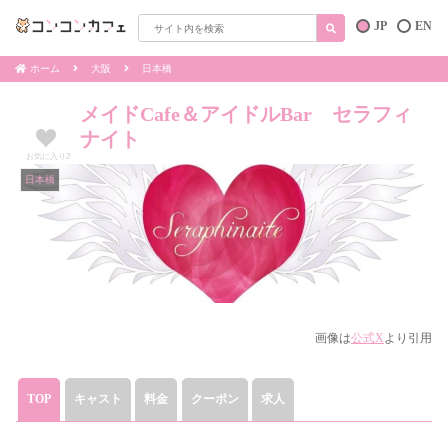
JP
EN
ホーム
大阪
日本橋
メイドCafe＆アイドルBar セラフィ
ナイト
お気に入り
2
日本橋
画像は
公式X
より引用
TOP
キャスト
料金
クーポン
求人