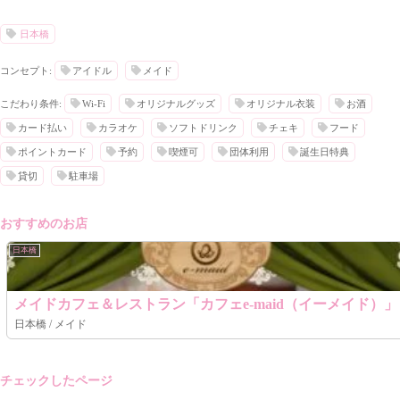
日本橋
コンセプト:
アイドル
メイド
こだわり条件:
Wi-Fi
オリジナルグッズ
オリジナル衣装
お酒
カード払い
カラオケ
ソフトドリンク
チェキ
フード
ポイントカード
予約
喫煙可
団体利用
誕生日特典
貸切
駐車場
おすすめのお店
日本橋
メイドカフェ＆レストラン「カフェe-maid（イーメイド）」
日本橋 / メイド
チェックしたページ