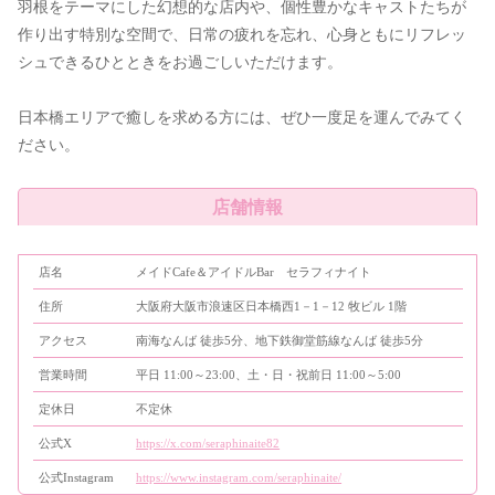
羽根をテーマにした幻想的な店内や、個性豊かなキャストたちが
作り出す特別な空間で、日常の疲れを忘れ、心身ともにリフレッ
シュできるひとときをお過ごしいただけます。
日本橋エリアで癒しを求める方には、ぜひ一度足を運んでみてく
ださい。
店舗情報
店名
メイドCafe＆アイドルBar セラフィナイト
住所
大阪府大阪市浪速区日本橋西1－1－12 牧ビル 1階
アクセス
南海なんば 徒歩5分、地下鉄御堂筋線なんば 徒歩5分
営業時間
平日 11:00～23:00、土・日・祝前日 11:00～5:00
定休日
不定休
公式X
https://x.com/seraphinaite82
公式Instagram
https://www.instagram.com/seraphinaite/