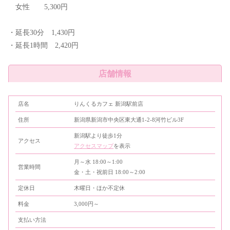
女性 5,300円
・延長30分 1,430円
・延長1時間 2,420円
店舗情報
店名
りんくるカフェ 新潟駅前店
住所
新潟県新潟市中央区東大通1-2-8河竹ビル3F
新潟駅より徒歩1分
アクセス
アクセスマップ
を表示
月～水 18:00～1:00
営業時間
金・土・祝前日 18:00～2:00
定休日
木曜日・ほか不定休
料金
3,000円～
支払い方法