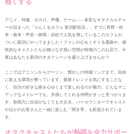
熱くする
アニメ、特撮、ボカロ、声優、ゲーム――多彩なオタクカルチャ
ーが詰まった「りんくるカフェ 新潟駅前店」。すでに長野・松
本・岐阜・甲府・静岡・浜松で人気を博しているこのカフェが、
ついに新潟にやってきました！ファンの心をくすぐる選曲や、個
性的なキャストたちが織りなす熱い空間が特徴のこのお店で、今
夜はあなたも新潟のオタクシーンを盛り上げませんか？
ここではアニソンからゲーソン、懐かしの特撮ソングまで、自由
に歌える環境が整っています。最新トレンドを気にすることな
く、自分の好きな曲を心ゆくまで楽しめるのが魅力。どんなマニ
アックなメドレーでも、共感してくれる仲間がきっと見つかりま
す。歌唱力に自信がなくても大丈夫。バーカウンターでキャスト
やほかのお客さんと一緒に楽しむ「聞き専」も歓迎されていま
す。
オタクキャストたちが熱唱を全力サポー