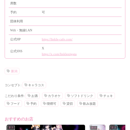
席数
予約
可
団体利用
Wifi・無線LAN
公式HP
https://linkle-cafe.com/
X
公式SNS
https://x.com/linkleniigata
新潟
コンセプト:
キャラコス
こだわり条件:
お酒
カラオケ
ソフトドリンク
チェキ
フード
予約
喫煙可
貸切
飲み放題
おすすめのお店
新潟
新潟
新潟