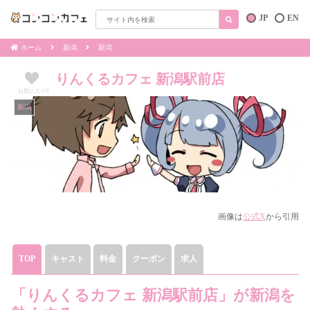
JP
EN
ホーム
新潟
新潟
りんくるカフェ 新潟駅前店
お気に入り
0
新潟
画像は
公式X
から引用
TOP
キャスト
料金
クーポン
求人
「りんくるカフェ 新潟駅前店」が新潟を