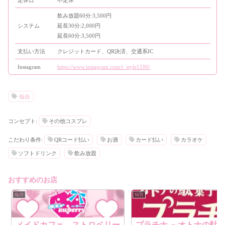
定休日
不定休
飲み放題60分:3,500円
システム
延長30分:2,000円
延長60分:3,500円
支払い方法
クレジットカード、QR決済、交通系IC
Instagram
https://www.instagram.com/t_style1100/
仙台
コンセプト:
その他コスプレ
こだわり条件:
QRコード払い
お酒
カード払い
カラオケ
ソフトドリンク
飲み放題
おすすめのお店
仙台
仙台
メイドカフェ ストロベリー
プラチナ ～オトナの駄