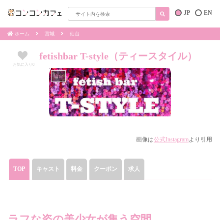
JP
EN
ホーム
宮城
仙台
fetishbar T-style（ティースタイル）
お気に入り
0
仙台
画像は
公式Instagram
より引用
TOP
キャスト
料金
クーポン
求人
ラフな姿の美少女が集う空間