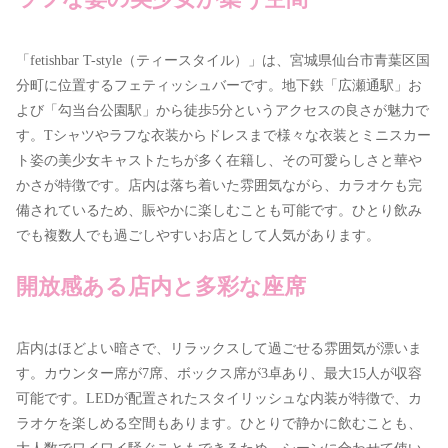
「fetishbar T-style（ティースタイル）」は、宮城県仙台市青葉区国
分町に位置するフェティッシュバーです。地下鉄「広瀬通駅」お
よび「勾当台公園駅」から徒歩5分というアクセスの良さが魅力で
す。Tシャツやラフな衣装からドレスまで様々な衣装とミニスカー
ト姿の美少女キャストたちが多く在籍し、その可愛らしさと華や
かさが特徴です。店内は落ち着いた雰囲気ながら、カラオケも完
備されているため、賑やかに楽しむことも可能です。ひとり飲み
でも複数人でも過ごしやすいお店として人気があります。
開放感ある店内と多彩な座席
店内はほどよい暗さで、リラックスして過ごせる雰囲気が漂いま
す。カウンター席が7席、ボックス席が3卓あり、最大15人が収容
可能です。LEDが配置されたスタイリッシュな内装が特徴で、カ
ラオケを楽しめる空間もあります。ひとりで静かに飲むことも、