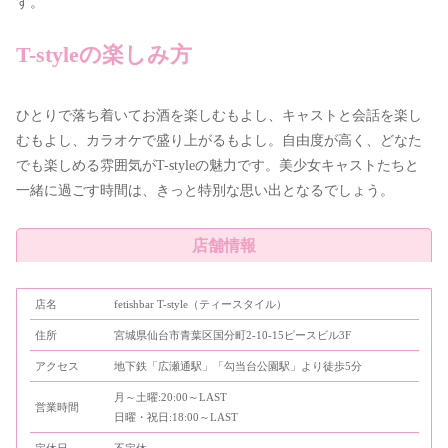
す。
T-styleの楽しみ方
ひとりで落ち着いてお酒を楽しむもよし、キャストと会話を楽し
むもよし、カラオケで盛り上がるもよし。自由度が高く、どなた
でも楽しめる雰囲気がT-styleの魅力です。美少女キャストたちと
一緒に過ごす時間は、きっと特別な思い出となるでしょう。
店舗情報
店名
fetishbar T-style（ティースタイル）
住所
宮城県仙台市青葉区国分町2-10-15ピースビル3F
アクセス
地下鉄「広瀬通駅」「勾当台公園駅」より徒歩5分
月～土曜:20:00～LAST
営業時間
日曜・祝日:18:00～LAST