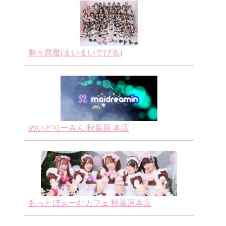
舞々悪魔(まいまいでびる)
めいどりーみん 秋葉原 本店
あっとほぉーむカフェ 秋葉原本店