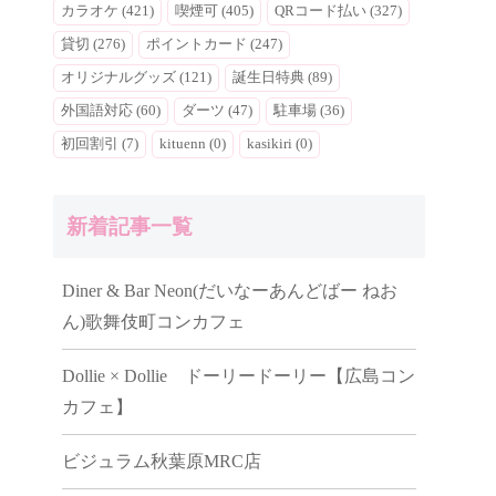
カラオケ (421)
喫煙可 (405)
QRコード払い (327)
貸切 (276)
ポイントカード (247)
オリジナルグッズ (121)
誕生日特典 (89)
外国語対応 (60)
ダーツ (47)
駐車場 (36)
初回割引 (7)
kituenn (0)
kasikiri (0)
新着記事一覧
Diner & Bar Neon(だいなーあんどばー ねお
ん)歌舞伎町コンカフェ
Dollie × Dollie ドーリードーリー【広島コン
カフェ】
ビジュラム秋葉原MRC店