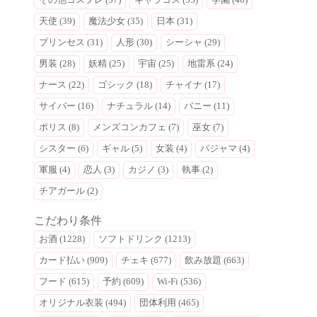
天使 (39)
魔法少女 (35)
日本 (31)
プリンセス (31)
人形 (30)
シーシャ (29)
男装 (28)
妖精 (25)
宇宙 (25)
地雷系 (24)
ナース (22)
ゴシック (18)
チャイナ (17)
サイバー (16)
ナチュラル (14)
バニー (11)
ポリス (8)
メンズコンカフェ (7)
巫女 (7)
シスター (6)
ギャル (5)
女装 (4)
パジャマ (4)
軍服 (4)
恋人 (3)
カジノ (3)
執事 (2)
チアガール (2)
こだわり条件
お酒 (1228)
ソフトドリンク (1213)
カード払い (909)
チェキ (677)
飲み放題 (663)
フード (615)
予約 (609)
Wi-Fi (536)
オリジナル衣装 (494)
団体利用 (465)