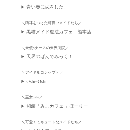
青い春に恋をした。
＼
／
猫耳をつけた可愛いメイドたち
黒猫メイド魔法カフェ 熊本店
＼
／
天使×ナースの天界病院
天界のぱんでみっく！
＼
／
アイドルコンセプト
Oshi=Oshi
＼
／
巫女cafe
和装「みこカフェ 」ほーりー
＼
／
可愛くてキュートなメイドたち