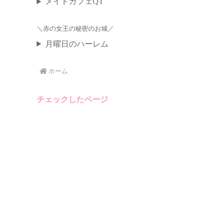
メイドカフェQT
＼
／
赤の女王の秘密のお城
月曜日のハーレム
ホーム
チェックしたページ