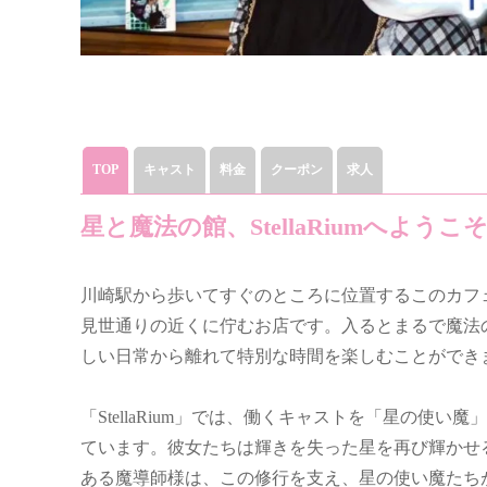
TOP
キャスト
料金
クーポン
求人
星と魔法の館、StellaRiumへようこ
川崎駅から歩いてすぐのところに位置するこのカフ
見世通りの近くに佇むお店です。入るとまるで魔法
しい日常から離れて特別な時間を楽しむことができ
「StellaRium」では、働くキャストを「星の使
ています。彼女たちは輝きを失った星を再び輝かせ
ある魔導師様は、この修行を支え、星の使い魔たち