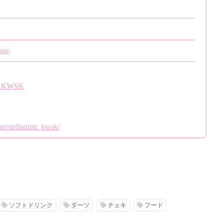
com/
um_KWSK
om/stellarium_kwsk/
ソフトドリンク
ダーツ
チェキ
フード