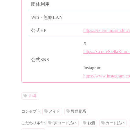
団体利用
Wifi・無線LAN
公式HP
https://stellarium.simdif.
X
https://x.com/StellaRi
公式SNS
Instagram
https://www.instagram.c
川崎
コンセプト:
メイド
異世界系
こだわり条件:
QRコード払い
お酒
カード払い