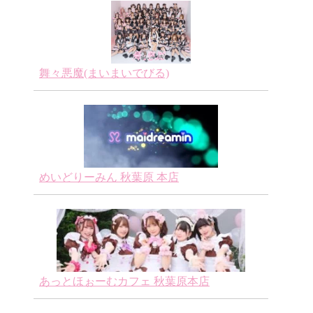
舞々悪魔(まいまいでびる)
めいどりーみん 秋葉原 本店
あっとほぉーむカフェ 秋葉原本店