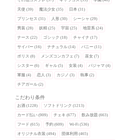
天使 (39)
魔法少女 (35)
日本 (31)
プリンセス (31)
人形 (30)
シーシャ (29)
男装 (28)
妖精 (25)
宇宙 (25)
地雷系 (24)
ナース (22)
ゴシック (18)
チャイナ (17)
サイバー (16)
ナチュラル (14)
バニー (11)
ポリス (8)
メンズコンカフェ (7)
巫女 (7)
シスター (6)
ギャル (5)
女装 (4)
パジャマ (4)
軍服 (4)
恋人 (3)
カジノ (3)
執事 (2)
チアガール (2)
こだわり条件
お酒 (1228)
ソフトドリンク (1213)
カード払い (909)
チェキ (677)
飲み放題 (663)
フード (615)
予約 (609)
Wi-Fi (536)
オリジナル衣装 (494)
団体利用 (465)