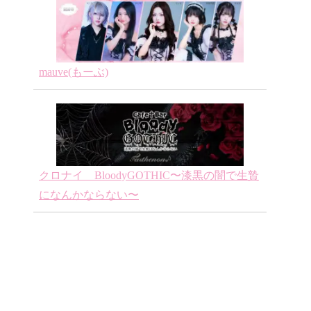
mauve(もーぶ)
クロナイ BloodyGOTHIC〜漆黒の闇で生贄
になんかならない〜