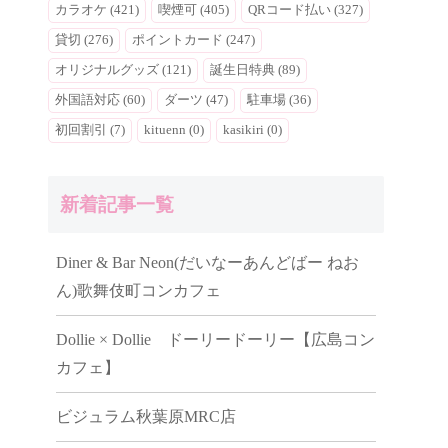
カラオケ (421)
喫煙可 (405)
QRコード払い (327)
貸切 (276)
ポイントカード (247)
オリジナルグッズ (121)
誕生日特典 (89)
外国語対応 (60)
ダーツ (47)
駐車場 (36)
初回割引 (7)
kituenn (0)
kasikiri (0)
新着記事一覧
Diner & Bar Neon(だいなーあんどばー ねお
ん)歌舞伎町コンカフェ
Dollie × Dollie ドーリードーリー【広島コン
カフェ】
ビジュラム秋葉原MRC店