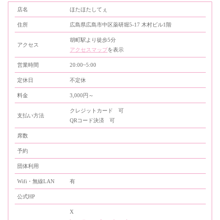
店名
ほたほたしてぇ
住所
広島県広島市中区薬研堀5-17 木村ビル1階
胡町駅より徒歩5分
アクセス
アクセスマップ
を表示
営業時間
20:00~5:00
定休日
不定休
料金
3,000円～
クレジットカード 可
支払い方法
QRコード決済 可
席数
予約
団体利用
Wifi・無線LAN
有
公式HP
X