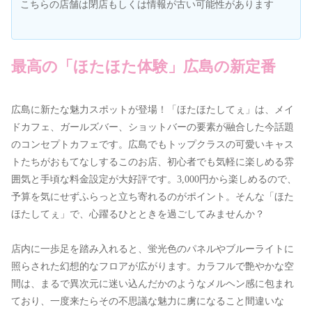
こちらの店舗は閉店もしくは情報が古い可能性があります
最高の「ほたほた体験」広島の新定番
広島に新たな魅力スポットが登場！「ほたほたしてぇ」は、メイ
ドカフェ、ガールズバー、ショットバーの要素が融合した今話題
のコンセプトカフェです。広島でもトップクラスの可愛いキャス
トたちがおもてなしするこのお店、初心者でも気軽に楽しめる雰
囲気と手頃な料金設定が大好評です。3,000円から楽しめるので、
予算を気にせずふらっと立ち寄れるのがポイント。そんな「ほた
ほたしてぇ」で、心躍るひとときを過ごしてみませんか？
店内に一歩足を踏み入れると、蛍光色のパネルやブルーライトに
照らされた幻想的なフロアが広がります。カラフルで艶やかな空
間は、まるで異次元に迷い込んだかのようなメルヘン感に包まれ
ており、一度来たらその不思議な魅力に虜になること間違いな