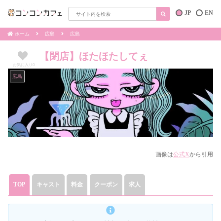
JP
EN
ホーム
広島
広島
【閉店】ほたほたしてぇ
お気に入り
0
広島
画像は
公式X
から引用
TOP
キャスト
料金
クーポン
求人