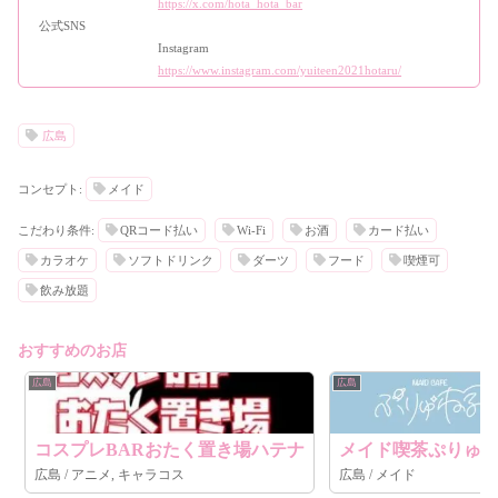
https://x.com/hota_hota_bar
公式SNS
Instagram
https://www.instagram.com/yuiteen2021hotaru/
広島
コンセプト:
メイド
こだわり条件:
QRコード払い
Wi-Fi
お酒
カード払い
カラオケ
ソフトドリンク
ダーツ
フード
喫煙可
飲み放題
おすすめのお店
広島
広島
コスプレBARおたく置き場ハテナ
メイド喫茶ぷりゅ
広島 / アニメ, キャラコス
広島 / メイド