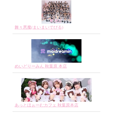
舞々悪魔(まいまいでびる)
めいどりーみん 秋葉原 本店
あっとほぉーむカフェ 秋葉原本店