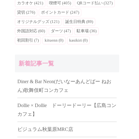
カラオケ (421)
喫煙可 (405)
QRコード払い (327)
貸切 (276)
ポイントカード (247)
オリジナルグッズ (121)
誕生日特典 (89)
外国語対応 (60)
ダーツ (47)
駐車場 (36)
初回割引 (7)
kituenn (0)
kasikiri (0)
新着記事一覧
Diner & Bar Neon(だいなーあんどばー ねお
ん)歌舞伎町コンカフェ
Dollie × Dollie ドーリードーリー【広島コン
カフェ】
ビジュラム秋葉原MRC店