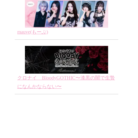
mauve(もーぶ)
クロナイ BloodyGOTHIC〜漆黒の闇で生贄
になんかならない〜