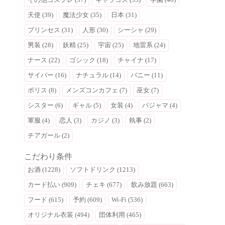
天使 (39)
魔法少女 (35)
日本 (31)
プリンセス (31)
人形 (30)
シーシャ (29)
男装 (28)
妖精 (25)
宇宙 (25)
地雷系 (24)
ナース (22)
ゴシック (18)
チャイナ (17)
サイバー (16)
ナチュラル (14)
バニー (11)
ポリス (8)
メンズコンカフェ (7)
巫女 (7)
シスター (6)
ギャル (5)
女装 (4)
パジャマ (4)
軍服 (4)
恋人 (3)
カジノ (3)
執事 (2)
チアガール (2)
こだわり条件
お酒 (1228)
ソフトドリンク (1213)
カード払い (909)
チェキ (677)
飲み放題 (663)
フード (615)
予約 (609)
Wi-Fi (536)
オリジナル衣装 (494)
団体利用 (465)