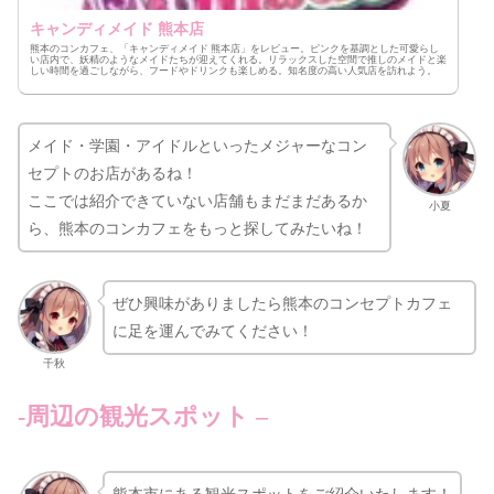
キャンディメイド 熊本店
熊本のコンカフェ、「キャンディメイド 熊本店」をレビュー。ピンクを基調とした可愛らし
い店内で、妖精のようなメイドたちが迎えてくれる。リラックスした空間で推しのメイドと楽
しい時間を過ごしながら、フードやドリンクも楽しめる。知名度の高い人気店を訪れよう。
メイド・学園・アイドルといったメジャーなコン
セプトのお店があるね！
ここでは紹介できていない店舗もまだまだあるか
小夏
ら、熊本のコンカフェをもっと探してみたいね！
ぜひ興味がありましたら熊本のコンセプトカフェ
に足を運んでみてください！
千秋
-周辺の観光スポット –