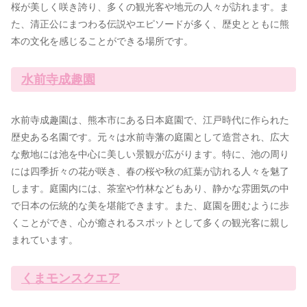
桜が美しく咲き誇り、多くの観光客や地元の人々が訪れます。ま
た、清正公にまつわる伝説やエピソードが多く、歴史とともに熊
本の文化を感じることができる場所です。
水前寺成趣園
水前寺成趣園は、熊本市にある日本庭園で、江戸時代に作られた
歴史ある名園です。元々は水前寺藩の庭園として造営され、広大
な敷地には池を中心に美しい景観が広がります。特に、池の周り
には四季折々の花が咲き、春の桜や秋の紅葉が訪れる人々を魅了
します。庭園内には、茶室や竹林などもあり、静かな雰囲気の中
で日本の伝統的な美を堪能できます。また、庭園を囲むように歩
くことができ、心が癒されるスポットとして多くの観光客に親し
まれています。
くまモン
スクエア