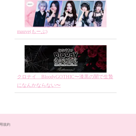
mauve(もーぶ)
クロナイ BloodyGOTHIC〜漆黒の闇で生贄
になんかならない〜
用規約