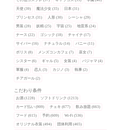
天使 (39)
魔法少女 (35)
日本 (31)
プリンセス (31)
人形 (30)
シーシャ (29)
男装 (28)
妖精 (25)
宇宙 (25)
地雷系 (24)
ナース (22)
ゴシック (18)
チャイナ (17)
サイバー (16)
ナチュラル (14)
バニー (11)
ポリス (8)
メンズコンカフェ (7)
巫女 (7)
シスター (6)
ギャル (5)
女装 (4)
パジャマ (4)
軍服 (4)
恋人 (3)
カジノ (3)
執事 (2)
チアガール (2)
こだわり条件
お酒 (1228)
ソフトドリンク (1213)
カード払い (909)
チェキ (677)
飲み放題 (663)
フード (615)
予約 (609)
Wi-Fi (536)
オリジナル衣装 (494)
団体利用 (465)