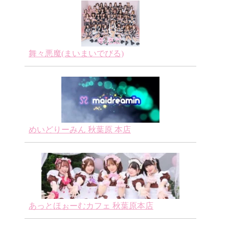
千葉
舞々悪魔(まいまいでびる)
e/千葉アニソンバー
メイド居酒屋まめや 千葉店
千葉 / メイド
めいどりーみん 秋葉原 本店
あっとほぉーむカフェ 秋葉原本店