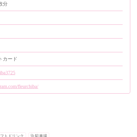
数分
トカード
tiba3725
ram.com/fleurchiba/
フトドリンク
駐車場