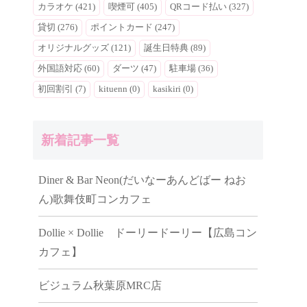
カラオケ (421)
喫煙可 (405)
QRコード払い (327)
貸切 (276)
ポイントカード (247)
オリジナルグッズ (121)
誕生日特典 (89)
外国語対応 (60)
ダーツ (47)
駐車場 (36)
初回割引 (7)
kituenn (0)
kasikiri (0)
新着記事一覧
Diner & Bar Neon(だいなーあんどばー ねお
ん)歌舞伎町コンカフェ
Dollie × Dollie ドーリードーリー【広島コン
カフェ】
ビジュラム秋葉原MRC店