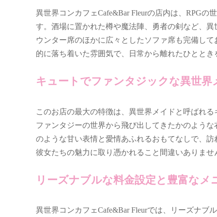
異世界コンカフェCafe&Bar Fleurの店内は、
す。酒場に置かれた樽や魔法陣、勇者の剣など、異
ウンター席のほかに広々としたソファ席も完備して
的に落ち着いた雰囲気で、日常から離れたひととき
キュートでファンタジックな異世界
このお店の最大の特徴は、異世界メイドと呼ばれる
ファンタジーの世界から飛び出してきたかのような
のような甘い表情と愛情あふれるおもてなしで、訪
彼女たちの魅力に取り憑かれること間違いありませ
リーズナブルな料金設定と豊富なメ
異世界コンカフェCafe&Bar Fleurでは、リーズ