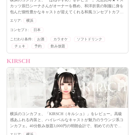
カッツ辰巳シーナさんがオーナーを務め、和洋折衷の制服に身を
包んだ個性豊かなキャストが迎えてくれる和風コンセプトカフ
ェ。シンプルな空間で落ち着いた時間を過ごしたい方にぴった
エリア:
横浜
り。料金やシステムも明朗で、横浜関内で癒しを求める方におす
すめの一軒です。
コンセプト:
日本
こだわり条件:
お酒
カラオケ
ソフトドリンク
チェキ
予約
飲み放題
KIRSCH
横浜のコンカフェ、「KIRSCH（キルシュ）」をレビュー。高級
感あふれる内装と、ハイレベルなキャストが魅力のラウンジ系コ
ンカフェ。40分飲み放題3,000円の明朗会計で、初めての方でも
安心して楽しめます。広々としたフロアや愛嬌あふれるキャス
エリア:
横浜