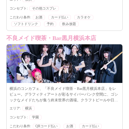
ト、選べる支払い方法まで詳しくご紹介します。
コンセプト:
その他コスプレ
こだわり条件:
お酒
カード払い
カラオケ
ソフトドリンク
予約
飲み放題
不良メイド喫茶・Bar黒月横浜本店
横浜のコンカフェ、「不良メイド喫茶・Bar黒月横浜本店」をレ
ビュー。グラフィティアートが彩るサイバーパンク空間に、ゴシ
ックなメイドたちが集う終末世界の酒場。クラフトビールや日本
酒、本格ラーメンなどコンカフェらしからぬ充実のメニューと、
エリア:
横浜
クラブイベントも楽しめる特異なコンセプトに注目。
コンセプト:
学園
こだわり条件:
QRコード払い
お酒
カード払い