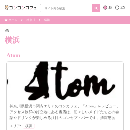
JP
EN
ホーム
神奈川
横浜
横浜
Atom
神奈川県横浜市関内エリアのコンカフェ、「Atom」をレビュー。
アクセス抜群の好立地にある当店は、初々しいメイドたちとの会
話やドリンクが楽しめる注目のコンセプトバーです。清潔感ある
店内とセクシーで可愛い制服、リーズナブルな料金システムで初
エリア:
横浜
来店の方にも安心。お得なクーポンも活用して、癒やしと楽しさ