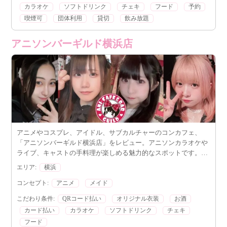
カラオケ
ソフトドリンク
チェキ
フード
予約
喫煙可
団体利用
貸切
飲み放題
アニソンバーギルド横浜店
アニメやコスプレ、アイドル、サブカルチャーのコンカフェ、
「アニソンバーギルド横浜店」をレビュー。アニソンカラオケや
ライブ、キャストの手料理が楽しめる魅力的なスポットです。横
浜でアニメ好きの仲間と一緒に楽しむことができます。
エリア:
横浜
コンセプト:
アニメ
メイド
こだわり条件:
QRコード払い
オリジナル衣装
お酒
カード払い
カラオケ
ソフトドリンク
チェキ
フード