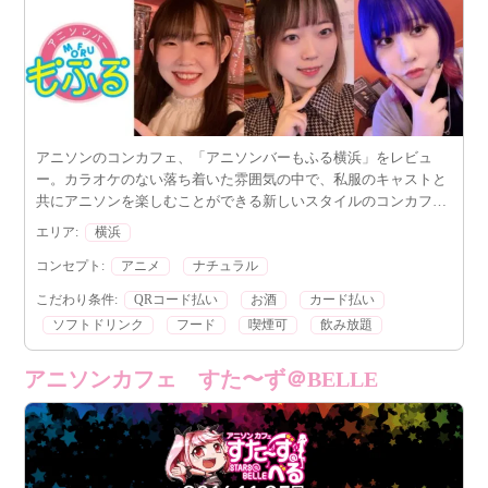
アニソンのコンカフェ、「アニソンバーもふる横浜」をレビュ
ー。カラオケのない落ち着いた雰囲気の中で、私服のキャストと
共にアニソンを楽しむことができる新しいスタイルのコンカフェ
です。飲み放題や豊富なメニューも魅力的です。
エリア:
横浜
コンセプト:
アニメ
ナチュラル
こだわり条件:
QRコード払い
お酒
カード払い
ソフトドリンク
フード
喫煙可
飲み放題
アニソンカフェ すた〜ず＠BELLE