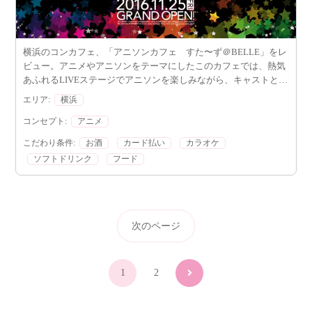
横浜のコンカフェ、「アニソンカフェ すた〜ず＠BELLE」をレ
ビュー。アニメやアニソンをテーマにしたこのカフェでは、熱気
あふれるLIVEステージでアニソンを楽しみながら、キャストとと
もに特別な体験ができます。
エリア:
横浜
コンセプト:
アニメ
こだわり条件:
お酒
カード払い
カラオケ
ソフトドリンク
フード
次のページ
エリア
選択する
コンセプト
選択する
次
1
2
こだわり条件
選択する
へ