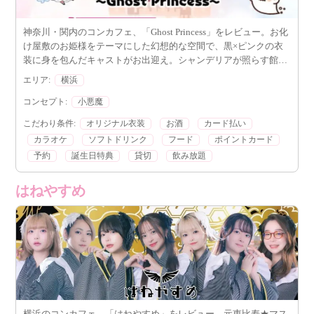
神奈川・関内のコンカフェ、「Ghost Princess」をレビュー。お化
け屋敷のお姫様をテーマにした幻想的な空間で、黒×ピンクの衣
装に身を包んだキャストがお出迎え。シャンデリアが照らす館内
ではカラオケやダーツも楽しめ、非日常の演出が魅力
エリア:
横浜
コンセプト:
小悪魔
こだわり条件:
オリジナル衣装
お酒
カード払い
カラオケ
ソフトドリンク
フード
ポイントカード
予約
誕生日特典
貸切
飲み放題
はねやすめ
横浜のコンカフェ、「はねやすめ」をレビュー。元恵比寿★マス